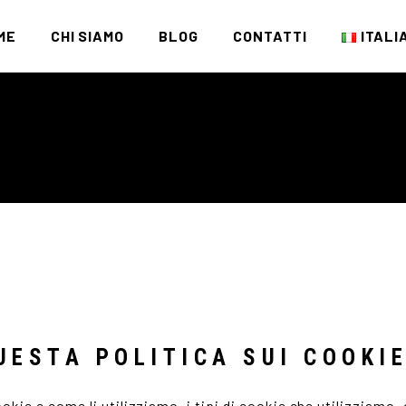
ME
CHI SIAMO
BLOG
CONTATTI
ITALI
Italia
Englis
UESTA POLITICA SUI COOKI
kie e come li utilizziamo, i tipi di cookie che utilizziamo