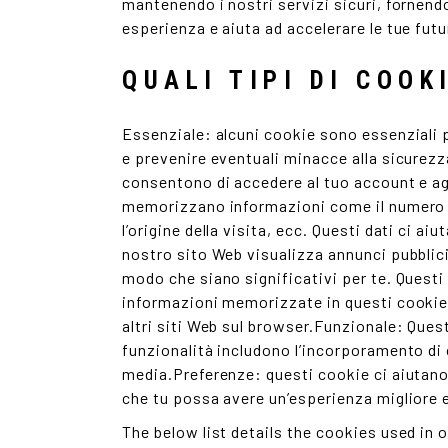
mantenendo i nostri servizi sicuri, fornend
esperienza e aiuta ad accelerare le tue futu
QUALI TIPI DI COOK
Essenziale: alcuni cookie sono essenziali p
e prevenire eventuali minacce alla sicure
consentono di accedere al tuo account e agg
memorizzano informazioni come il numero di 
l’origine della visita, ecc. Questi dati ci a
nostro sito Web visualizza annunci pubblici
modo che siano significativi per te. Questi
informazioni memorizzate in questi cookie 
altri siti Web sul browser.Funzionale: Ques
funzionalità includono l’incorporamento di 
media.Preferenze: questi cookie ci aiutano
che tu possa avere un’esperienza migliore ed
The below list details the cookies used in 