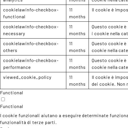
cookielawinfo-checkbox-
11
Il cookie è impos
functional
months
cookielawinfo-checkbox-
11
Questo cookie è 
necessary
months
i cookie nella ca
cookielawinfo-checkbox-
11
Questo cookie è 
others
months
cookie nella cate
cookielawinfo-checkbox-
11
Questo cookie è 
performance
months
cookie nella cate
viewed_cookie_policy
11
Il cookie è impo
months
dei cookie. Non
Functional
Functional
I cookie funzionali aiutano a eseguire determinate funziona
funzionalità di terze parti.