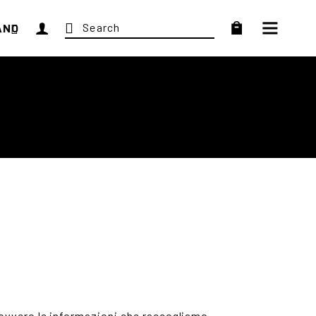
Search
ANO
for:
no
h
E
, ovvero le informazioni che raccogliamo