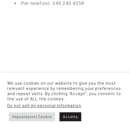
Per telefono: 349 240 4358
We use cookies on our website to give you the most
relevant experience by remembering your preferences
and repeat visits. By clicking “Accept”, you consent to
the use of ALL the cookies.
Itria Moda srl
Do not sell my personal information
.
Via Mottola km 2,200 Zona Ind.le
Impostazioni Cookie
Accetta
MARTINA FRANCA TA 74015
Partita Iva 02777370731