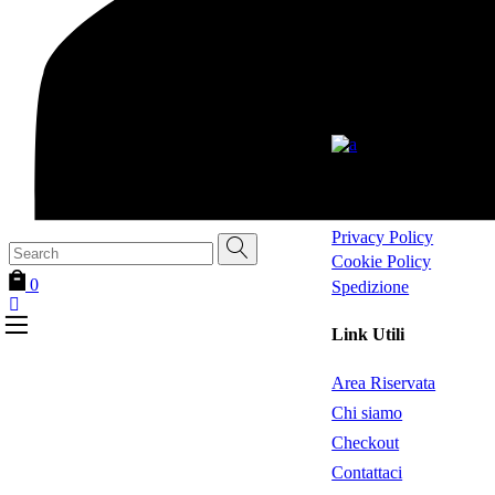
Itria Moda srl
Via Mottola km 2,200 
MARTINA FRANCA T
Partita Iva 027773707
Area Legale
Privacy Policy
Search
Cookie Policy
for:
0
Spedizione
Link Utili
Area Riservata
Chi siamo
Checkout
Contattaci