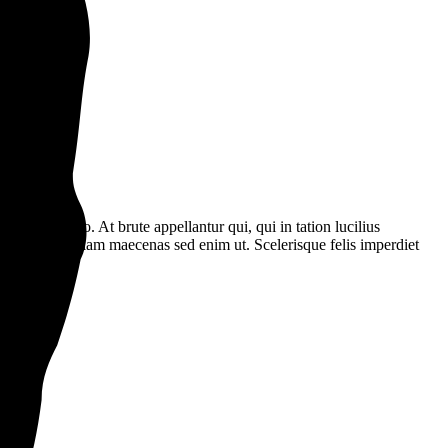
sam ea quo. At brute appellantur qui, qui in tation lucilius
ssa tempor. A diam maecenas sed enim ut. Scelerisque felis imperdiet