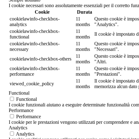
I cookie necessari sono assolutamente essenziali per il corretto fu
Cookie
Durata
cookielawinfo-checkbox-
11
Questo cookie è impost
analytics
months
"Analytics".
cookielawinfo-checkbox-
11
Il cookie è impostato d
functional
months
cookielawinfo-checkbox-
11
Questo cookie è impost
necessary
months
"Necessari".
11
Questo cookie è impost
cookielawinfo-checkbox-others
months
"Altri.
cookielawinfo-checkbox-
11
Questo cookie è impost
performance
months
"Prestazioni".
11
Il cookie è impostato 
viewed_cookie_policy
months
memorizza alcun dato 
Functional
Functional
I cookie funzionali aiutano a eseguire determinate funzionalità come
Performance
Performance
I cookie per le prestazioni vengono utilizzati per comprendere e anal
Analytics
Analytics