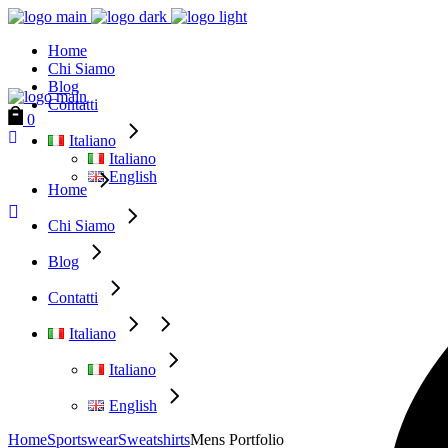
Home
Chi Siamo
Blog
Contatti
0
Italiano
Italiano
English
Home
Chi Siamo
Blog
Contatti
Italiano
Italiano
English
Home
Sportswear
Sweatshirts
Mens Portfolio