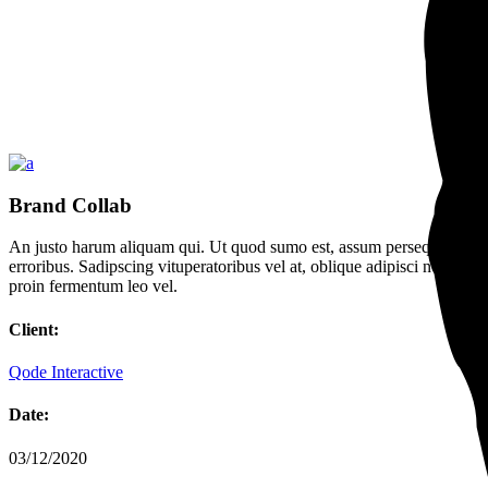
Brand Collab
An justo harum aliquam qui. Ut quod sumo est, assum persequeris usu a
erroribus. Sadipscing vituperatoribus vel at, oblique adipisci no eum 
proin fermentum leo vel.
Client:
Qode Interactive
Date:
03/12/2020